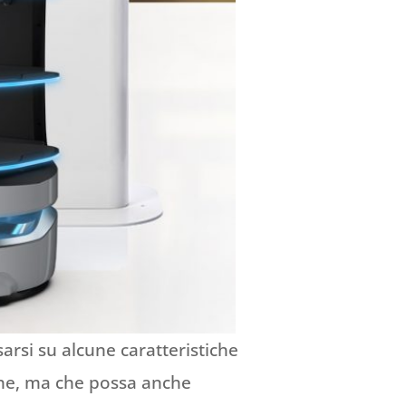
sarsi su alcune caratteristiche
ane, ma che possa anche