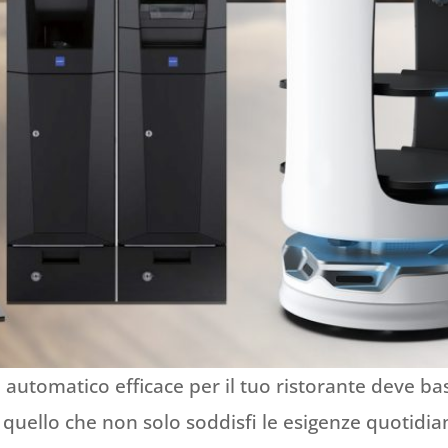
a automatico efficace per il tuo ristorante deve ba
 quello che non solo soddisfi le esigenze quotidi