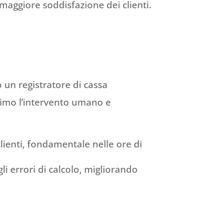
 maggiore soddisfazione dei clienti.
 un registratore di cassa
nimo l’intervento umano e
clienti, fondamentale nelle ore di
i errori di calcolo, migliorando