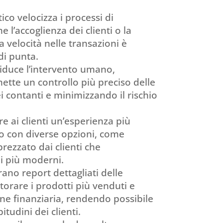
ico velocizza i processi di
 l’accoglienza dei clienti o la
a velocità nelle transazioni è
 di punta.
 riduce l’intervento umano,
mette un controllo più preciso delle
i contanti e minimizzando il rischio
fre ai clienti un’esperienza più
o con diverse opzioni, come
rezzato dai clienti che
li più moderni.
rano report dettagliati delle
torare i prodotti più venduti e
ione finanziaria, rendendo possibile
tudini dei clienti.