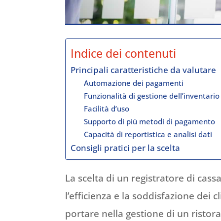
Indice dei contenuti
Principali caratteristiche da valutare
Automazione dei pagamenti
Funzionalità di gestione dell’inventario
Facilità d’uso
Supporto di più metodi di pagamento
Capacità di reportistica e analisi dati
Consigli pratici per la scelta
La scelta di un registratore di cas
l’efficienza e la soddisfazione dei 
portare nella gestione di un ristora